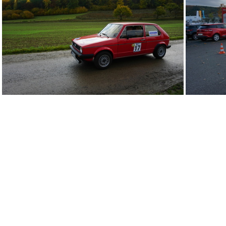
DSC09688
DSC08906